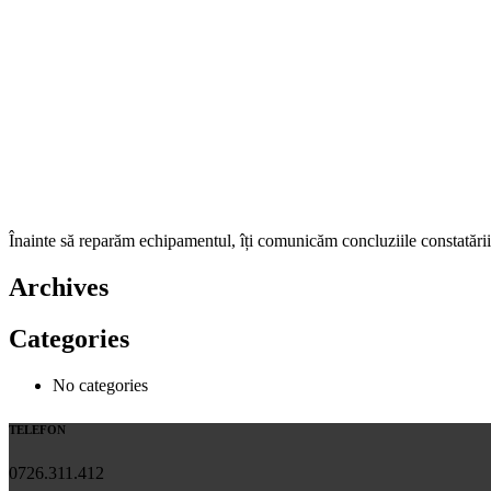
Înainte să reparăm echipamentul, îți comunicăm concluziile constatării 
Archives
Categories
No categories
TELEFON
0726.311.412