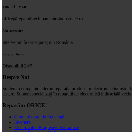
ADRESĂ EMAIL
office@reparatii-echipamente-industriale.ro
Arie acoperire
Intervenim în orice județ din România
Program lucru
Disponibili 24/7
Despre Noi
Suntem o companie lider în reparația produselor electronice industrial
testare. Suntem specializați în reparații de electronică industrială vec
Reparăm ORICE!
Convertizoare de frecvență
Invertere
Electrovalve Progresive Hidraulice