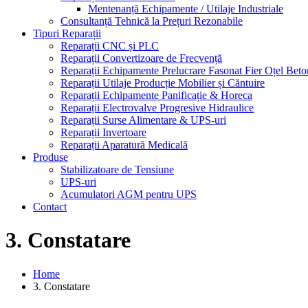
Mentenanță Echipamente / Utilaje Industriale
Consultanță Tehnică la Prețuri Rezonabile
Tipuri Reparații
Reparații CNC și PLC
Reparații Convertizoare de Frecvență
Reparații Echipamente Prelucrare Fasonat Fier Oțel Beto
Reparații Utilaje Producție Mobilier și Căntuire
Reparații Echipamente Panificație & Horeca
Reparații Electrovalve Progresive Hidraulice
Reparații Surse Alimentare & UPS-uri
Reparații Invertoare
Reparații Aparatură Medicală
Produse
Stabilizatoare de Tensiune
UPS-uri
Acumulatori AGM pentru UPS
Contact
3. Constatare
Home
3. Constatare