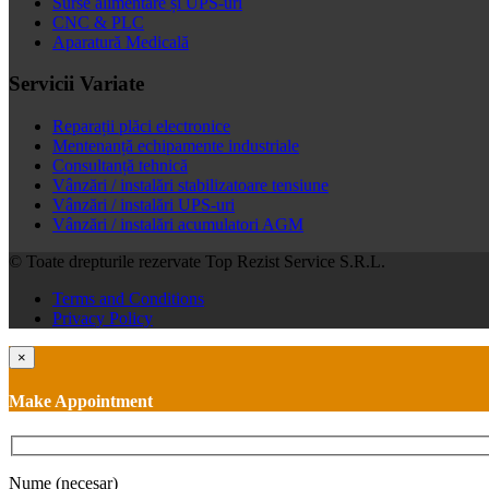
Surse alimentare și UPS-uri
CNC & PLC
Aparatură Medicală
Servicii Variate
Reparații plăci electronice
Mentenanță echipamente industriale
Consultanță tehnică
Vânzări / instalări stabilizatoare tensiune
Vânzări / instalări UPS-uri
Vânzări / instalări acumulatori AGM
© Toate drepturile rezervate Top Rezist Service S.R.L.
Terms and Conditions
Privacy Policy
×
Make Appointment
Nume (necesar)