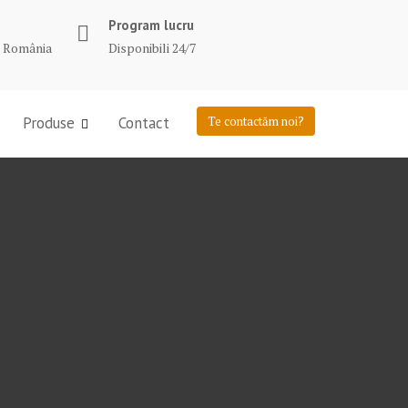
Program lucru
in România
Disponibili 24/7
Produse
Contact
Te contactăm noi?