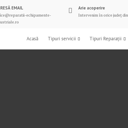
RESĂ EMAIL
Arie acoperire
fice@reparatii-echipamente-
Intervenim în orice județ d
ustriale.ro
Acasă
Tipuri servicii
Tipuri Reparații