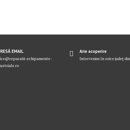
RESĂ EMAIL
Arie acoperire
fice@reparatii-echipamente-
Intervenim în orice județ d
ustriale.ro