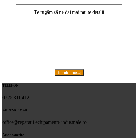
Te rugăm să ne dai mai multe detalii
TELEFON
0726.311.412
ADRESĂ EMAIL
office@reparatii-echipamente-industriale.ro
Arie acoperire