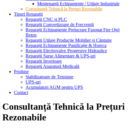
Mentenanță Echipamente / Utilaje Industriale
Consultanță Tehnică la Prețuri Rezonabile
Tipuri Reparații
Reparații CNC și PLC
Reparații Convertizoare de Frecvență
Reparații Echipamente Prelucrare Fasonat Fier Oțel
Beton
Reparații Utilaje Producție Mobilier și Căntuire
Reparații Echipamente Panificație & Horeca
Reparații Electrovalve Progresive Hidraulice
Reparații Surse Alimentare & UPS-uri
Reparații Invertoare
Reparații Aparatură Medicală
Produse
Stabilizatoare de Tensiune
UPS-uri
Acumulatori AGM pentru UPS
Contact
Consultanță Tehnică la Prețuri
Rezonabile