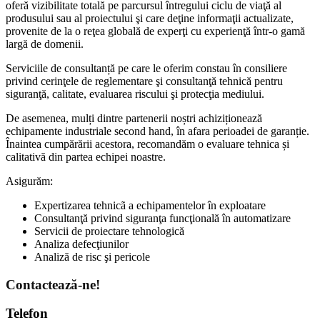
oferă vizibilitate totală pe parcursul întregului ciclu de viaţă al
produsului sau al proiectului şi care deţine informaţii actualizate,
provenite de la o reţea globală de experţi cu experienţă într-o gamă
largă de domenii.
Serviciile de consultanță pe care le oferim constau în consiliere
privind cerinţele de reglementare şi consultanţă tehnică pentru
siguranţă, calitate, evaluarea riscului şi protecţia mediului.
De asemenea, mulți dintre partenerii noștri achiziționează
echipamente industriale second hand, în afara perioadei de garanție.
Înaintea cumpărării acestora, recomandăm o evaluare tehnica și
calitativă din partea echipei noastre.
Asigurăm:
Expertizarea tehnicã a echipamentelor în exploatare
Consultanţă privind siguranţa funcţională în automatizare
Servicii de proiectare tehnologică
Analiza defecţiunilor
Analiză de risc şi pericole
Contactează-ne!
Telefon