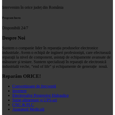
Intervenim în orice județ din România
Program lucru
Disponibili 24/7
Despre Noi
Suntem o companie lider în reparația produselor electronice
industriale. Avem o echipă de ingineri profesionişti, care efectuează
reparaţii la nivel de component, asistaţi de echipamente avansate de
măsurare şi testare. Suntem specializați în reparații de electronică
industrială veche, “end of life“ și echipamente de generație nouă.
Reparăm ORICE!
Convertizoare de frecvență
Invertere
Electrovalve Progresive Hidraulice
Surse alimentare și UPS-uri
CNC & PLC
Aparatură Medicală