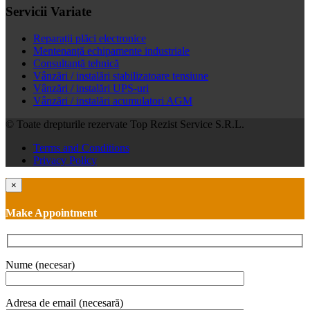
Servicii Variate
Reparații plăci electronice
Mentenanță echipamente industriale
Consultanță tehnică
Vânzări / instalări stabilizatoare tensiune
Vânzări / instalări UPS-uri
Vânzări / instalări acumulatori AGM
© Toate drepturile rezervate Top Rezist Service S.R.L.
Terms and Conditions
Privacy Policy
×
Make Appointment
Nume (necesar)
Adresa de email (necesară)